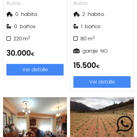
Bullas
Bullas
0
habita.
2
habita.
0
baños
1
baños
2
2
220
m
80
m
garaje
NO
30.000
€
15.500
€
Ver detalle
Ver detalle