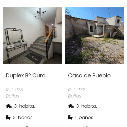
Duplex Bº Cura
Casa de Pueblo
Ref. 1173
Ref. 1172
Bullas
Bullas
3
habita.
3
habita.
3
baños
1
baños