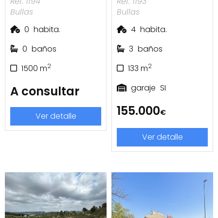
Ref. 1194
Ref. 1193
Bullas
Bullas
0
habita.
4
habita.
0
baños
3
baños
2
2
1500
m
133
m
garaje
SI
A consultar
155.000
€
Ver detalle
Ver detalle