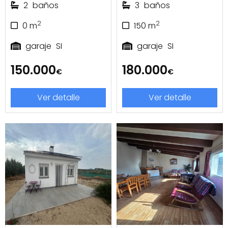
2
baños
3
baños
2
2
0
m
150
m
garaje
SI
garaje
SI
150.000
180.000
€
€
Ver detalle
Ver detalle