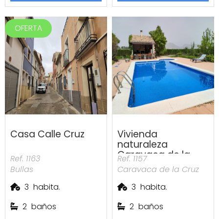
OFERTA
Casa Calle Cruz
Vivienda
naturaleza
Caravaca de la
Ref. 1163
Ref. 1157
Cruz
Bullas
Caravaca de la Cruz
3
habita.
3
habita.
2
baños
2
baños