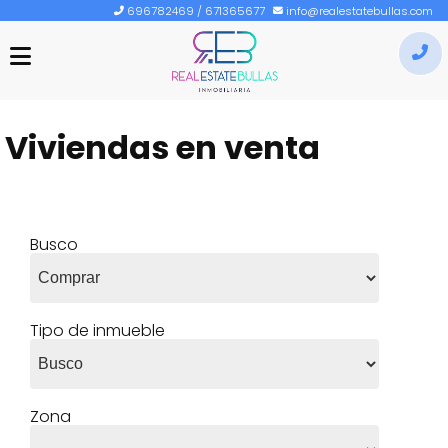
696782469
/
671365677
info@realestatebullas.com
INICIO
I
RE
BULLAS
Viviendas en venta
o
SEGUROS
cr
VENDER
u
cu
ALQUILAR
Busco
CONTACTO
COMPRAR
Tipo de inmueble
696782469
/
671365677
Zona
INFO@REALESTATEBULLAS.COM