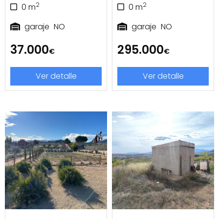
2
2
0
m
0
m
garaje
NO
garaje
NO
37.000
295.000
€
€
Ver detalle
Ver detalle