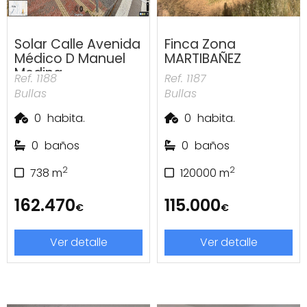
Solar Calle Avenida
Finca Zona
Médico D Manuel
MARTIBAÑEZ
Medina
Ref. 1188
Ref. 1187
Bullas
Bullas
0
habita.
0
habita.
0
baños
0
baños
2
2
738
m
120000
m
162.470
115.000
€
€
Ver detalle
Ver detalle