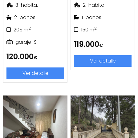
3
habita.
2
habita.
2
baños
1
baños
2
2
205
m
150
m
garaje
SI
119.000
€
120.000
€
Ver detalle
Ver detalle