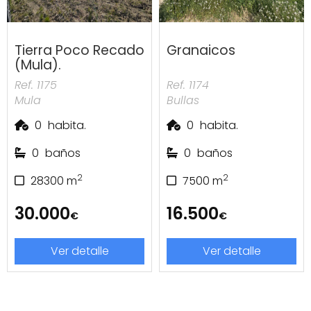
Tierra Poco Recado
Granaicos
(Mula).
Ref. 1175
Ref. 1174
Mula
Bullas
0
habita.
0
habita.
0
baños
0
baños
2
2
28300
m
7500
m
30.000
16.500
€
€
Ver detalle
Ver detalle