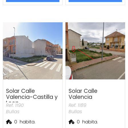
Solar Calle
Solar Calle
Valencia-Castilla y
Valencia
Leon
Ref. 1190
Ref. 1189
Bullas
Bullas
0
habita.
0
habita.