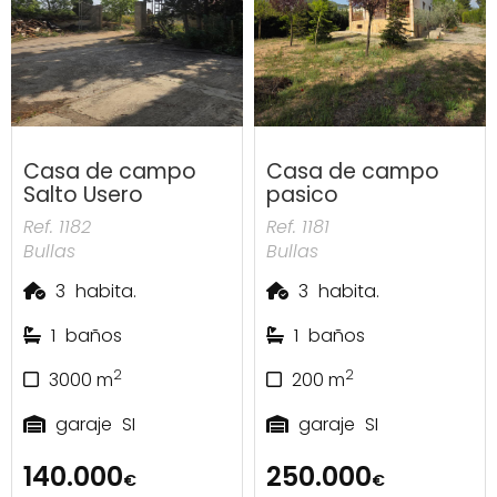
Casa de campo
Casa de campo
Salto Usero
pasico
Ref. 1182
Ref. 1181
Bullas
Bullas
3
habita.
3
habita.
1
baños
1
baños
2
2
3000
m
200
m
garaje
SI
garaje
SI
140.000
250.000
€
€