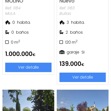
MOLINO
Nuevo
Ref. 1184
Ref. 1183
MULA
Bullas
0
habita.
3
habita.
0
baños
2
baños
2
2
0
m
120
m
garaje
SI
1.000.000
€
139.000
€
Ver detalle
Ver detalle