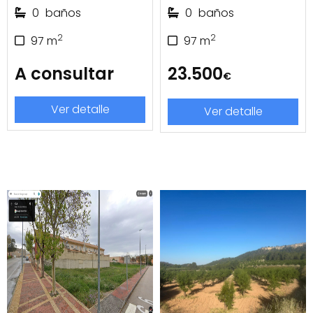
0
baños
0
baños
2
2
97
m
97
m
A consultar
23.500
€
Ver detalle
Ver detalle