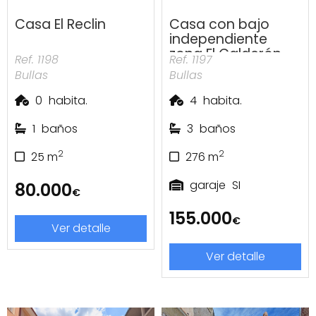
Casa El Reclin
Casa con bajo
independiente
zona El Calderón
Ref. 1198
Ref. 1197
Bullas
Bullas
0
habita.
4
habita.
1
baños
3
baños
2
2
25
m
276
m
garaje
SI
80.000
€
155.000
€
Ver detalle
Ver detalle