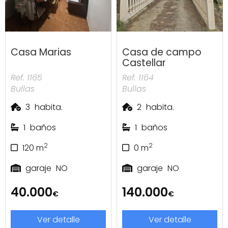
Casa Marias
Casa de campo
Castellar
Ref. 1165
Ref. 1164
Bullas
Bullas
3
habita.
2
habita.
1
baños
1
baños
2
2
120
m
0
m
garaje
NO
garaje
NO
40.000
140.000
€
€
Ver detalle
Ver detalle