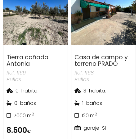
Tierra cañada
Casa de campo y
Antonia
terreno PRADO
Ref. 1169
Ref. 1168
Bullas
Bullas
0
habita.
3
habita.
0
baños
1
baños
2
2
7000
m
120
m
garaje
SI
8.500
€