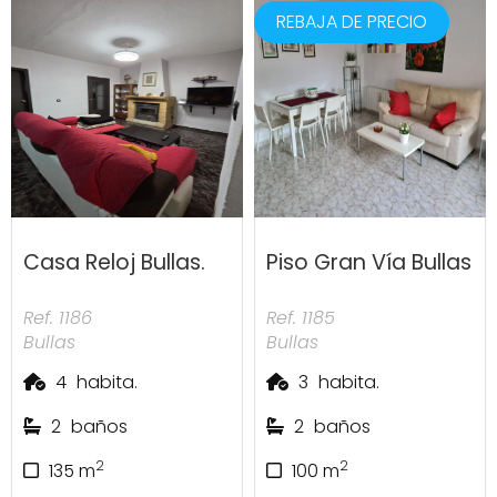
REBAJA DE PRECIO
Casa Reloj Bullas.
Piso Gran Vía Bullas
Ref. 1186
Ref. 1185
Bullas
Bullas
4
habita.
3
habita.
2
baños
2
baños
2
2
135
m
100
m