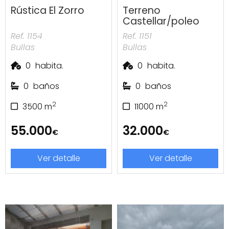
Rústica El Zorro
Terreno
Castellar/poleo
Ref. 1154
Ref. 1151
Bullas
Bullas
0
habita.
0
habita.
0
baños
0
baños
2
2
3500
m
11000
m
55.000
32.000
€
€
Ver detalle
Ver detalle