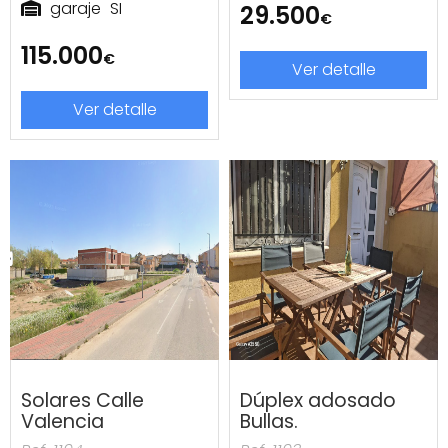
garaje
SI
29.500
€
115.000
€
Ver detalle
Ver detalle
Solares Calle
Dúplex adosado
Valencia
Bullas.