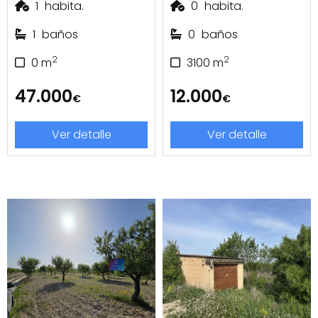
1
habita.
0
habita.
1
baños
0
baños
2
2
0
m
3100
m
47.000
12.000
€
€
Ver detalle
Ver detalle