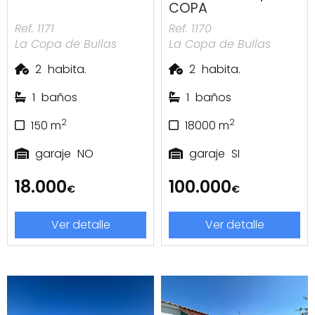
COPA
Ref. 1171
Ref. 1170
La Copa de Bullas
La Copa de Bullas
2
habita.
2
habita.
1
baños
1
baños
2
2
150
m
18000
m
garaje
NO
garaje
SI
18.000
100.000
€
€
Ver detalle
Ver detalle