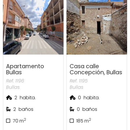
Apartamento
Casa calle
Bullas
Concepción, Bullas
Ref. 1196
Ref. 1195
Bullas
Bullas
2
habita.
0
habita.
2
baños
0
baños
2
2
70
m
185
m