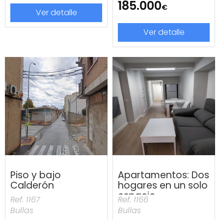
185.000
€
Ver detalle
Ver detalle
Piso y bajo
Apartamentos: Dos
Calderón
hogares en un solo
espacio
Ref. 1167
Ref. 1166
Bullas
Bullas