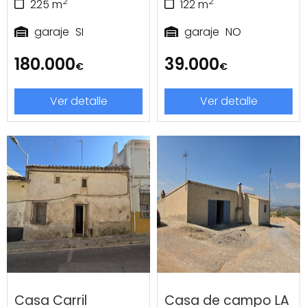
2
2
225
m
122
m
garaje
SI
garaje
NO
180.000
39.000
€
€
Ver detalle
Ver detalle
Casa Carril
Casa de campo LA