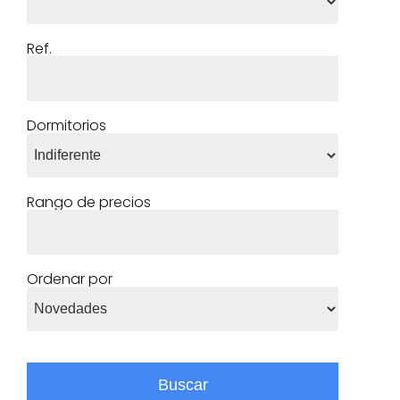
Ref.
¿
o
t
c
Dormitorios
Rango de precios
Ordenar por