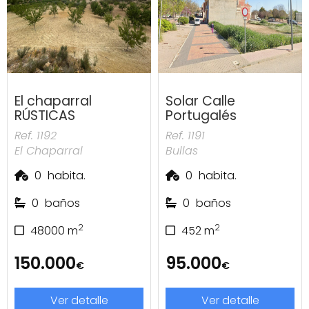
El chaparral
Solar Calle
RÚSTICAS
Portugalés
Ref. 1192
Ref. 1191
El Chaparral
Bullas
0
habita.
0
habita.
0
baños
0
baños
2
2
48000
m
452
m
150.000
95.000
€
€
Ver detalle
Ver detalle