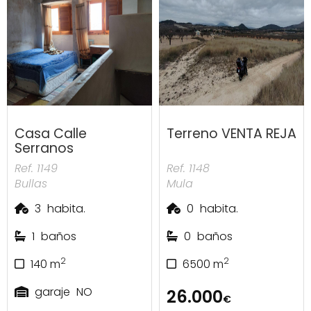
Casa Calle
Terreno VENTA REJA
Serranos
Ref. 1149
Ref. 1148
Bullas
Mula
3
habita.
0
habita.
1
baños
0
baños
2
2
140
m
6500
m
garaje
NO
26.000
€