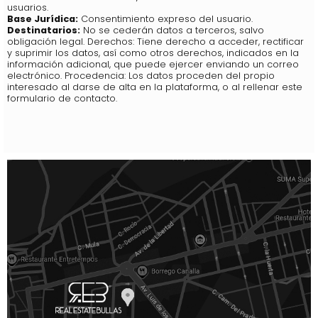
usuarios.
Base Jurídica:
Consentimiento expreso del usuario.
Destinatarios:
No se cederán datos a terceros, salvo
obligación legal. Derechos: Tiene derecho a acceder, rectificar
y suprimir los datos, así como otros derechos, indicados en la
información adicional, que puede ejercer enviando un correo
electrónico. Procedencia: Los datos proceden del propio
interesado al darse de alta en la plataforma, o al rellenar este
formulario de contacto.