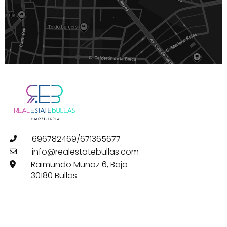
f
696782469/671365677
info@realestatebullas.com
Raimundo Muñoz 6, Bajo
30180 Bullas