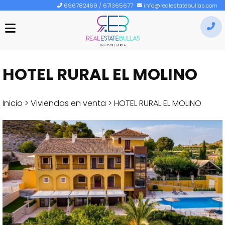
696782469
/
671365677
info@realestatebullas.com
INICIO
I
RE
BULLAS
HOTEL RURAL EL MOLINO
o
SEGUROS
cr
VENDER
u
Inicio
>
Viviendas en venta
> HOTEL RURAL EL MOLINO
cu
ALQUILAR
CONTACTO
COMPRAR
696782469
/
671365677
INFO@REALESTATEBULLAS.COM