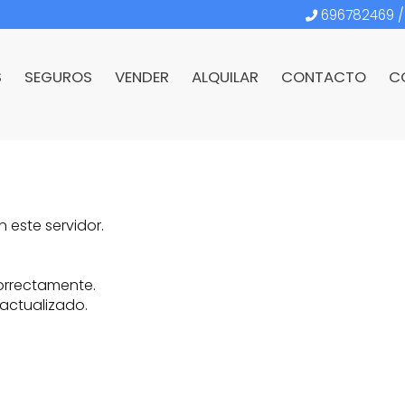
696782469
S
SEGUROS
VENDER
ALQUILAR
CONTACTO
C
 este servidor.
correctamente.
 actualizado.