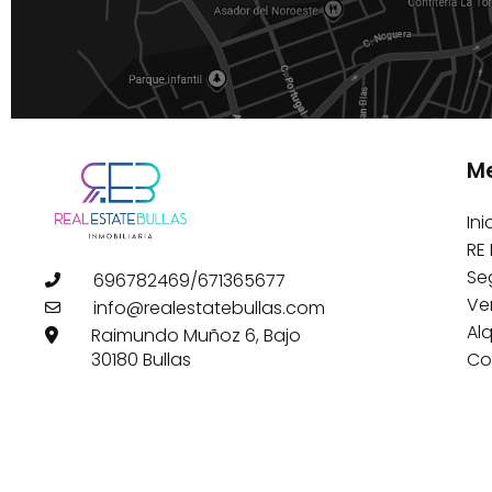
M
Ini
RE 
Se
696782469/671365677
Ve
info@realestatebullas.com
Alq
Raimundo Muñoz 6, Bajo
30180 Bullas
Co