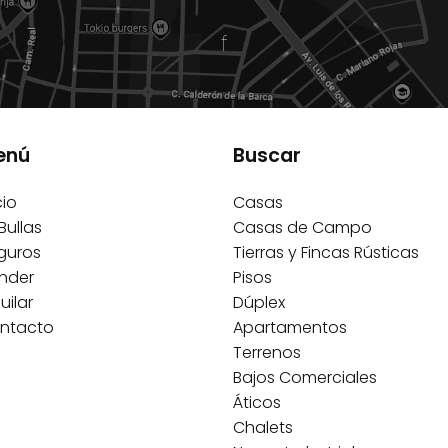
f
enú
Buscar
cio
Casas
Bullas
Casas de Campo
guros
Tierras y Fincas Rústicas
nder
Pisos
uilar
Dúplex
ntacto
Apartamentos
Terrenos
Bajos Comerciales
Áticos
Chalets